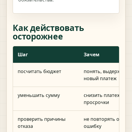
Как действовать
осторожнее
Шаг
Зачем
посчитать бюджет
понять, выдержите 
новый платеж
уменьшить сумму
снизить платеж и ри
просрочки
проверить причины
не повторять одну и
отказа
ошибку