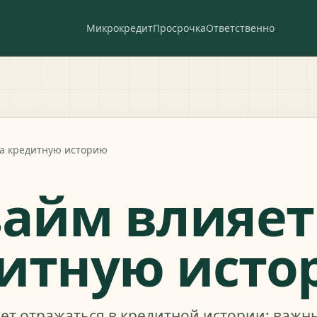
Микрокредит
Просрочка
Ответственно
на кредитную историю
займ влияет
итную исто
т отражаться в кредитной истории: важн