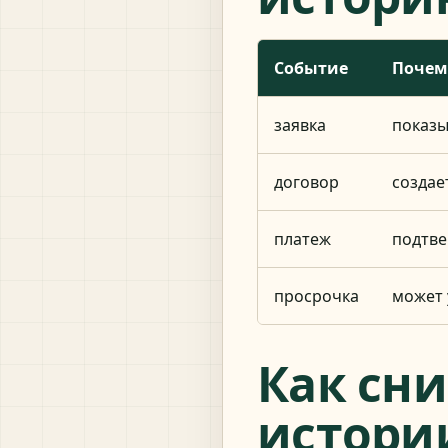
Событие
Почем
заявка
показы
договор
создае
платеж
подтве
просрочка
может 
Как сни
истори