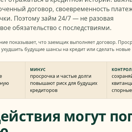
люченный договор, своевременность плате
чки. Поэтому займ 24/7 — не разовая
вое обязательство с последствиями.
ие показывает, что заемщик выполняет договор. Просро
т ухудшить будущие шансы на кредит или сделать новые
МИНУС
КОНТРОЛ
е
просрочка и частые долги
сохраня
жную
повышают риск для будущих
квитанц
кредиторов
спорные
ействия могут по
ю