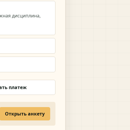
ежная дисциплина,
ать платеж
Открыть анкету