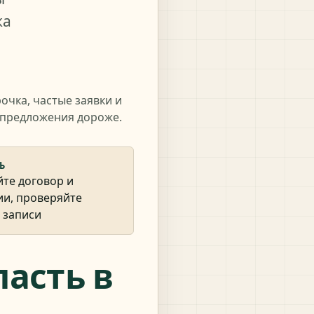
жа
чка, частые заявки и
 предложения дороже.
Ь
йте договор и
ии, проверяйте
 записи
пасть в