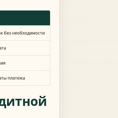
ок без необходимости
ата
ния
даты платежа
едитной