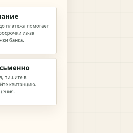
нание
 до платежа помогает
росрочки из-за
жки банка.
исьменно
я, пишите в
йте квитанцию.
щения.