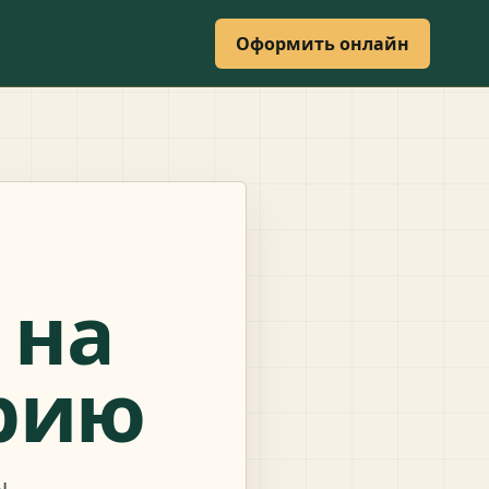
Оформить онлайн
 на
рию
ы