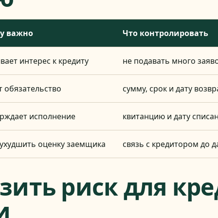
у важно
Что контролировать
вает интерес к кредиту
не подавать много заяв
т обязательство
сумму, срок и дату возвр
рждает исполнение
квитанцию и дату списа
ухудшить оценку заемщика
связь с кредитором до 
зить риск для кр
и